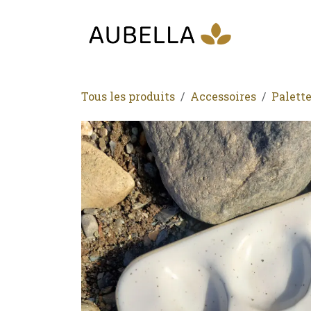
Se rendre au contenu
Accueil
M
Tous les produits
Accessoires
Palett