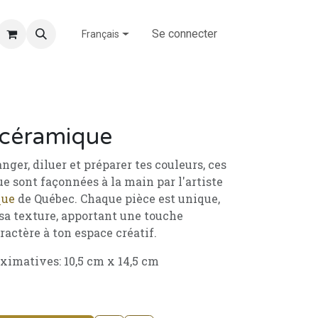
Blog
Santé & sécurité
Événements
Se connecter
Aide
Forum
Français
 céramique
ger, diluer et préparer tes couleurs, ces
e sont façonnées à la main par l'artiste
que
de Québec. Chaque pièce est unique,
sa texture, apportant une touche
aractère à ton espace créatif.
ximatives: 10,5 cm x 14,5 cm