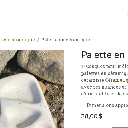
agasiner
À propos
Coin des artistes
Où nous trouver?
es en céramique
Palette en céramique
Palette en
✨ Conçues pour mélan
palettes en céramiqu
céramiste
Céraméli
avec ses nuances et 
d’originalité et de c
📏 Dimensions appro
28,00
$