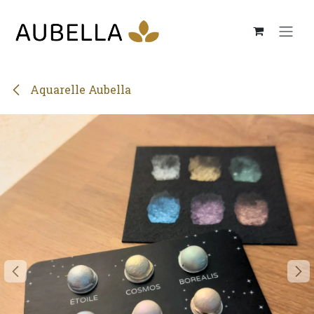
Se rendre au contenu
Aquarelle Aubella