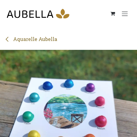
Se rendre au contenu
Aquarelle Aubella